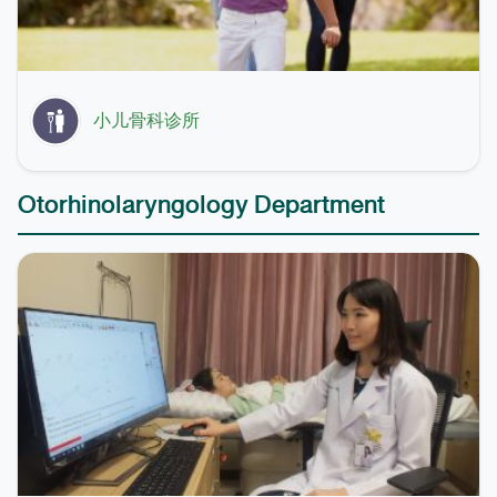
小儿骨科诊所
Otorhinolaryngology Department