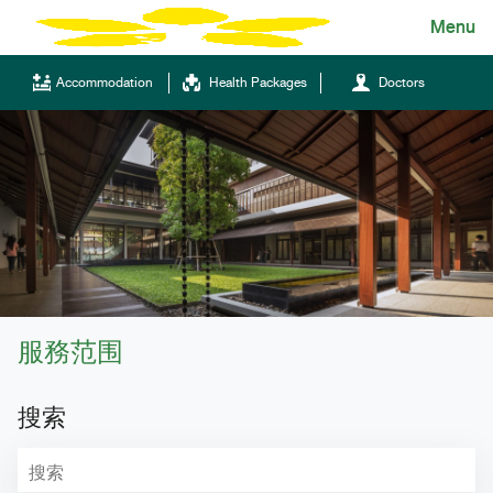
Skip
Menu
English
to
content
ไทย
Accommodation
Health Packages
Doctors
English
Chinese
服務范围
Tel.
(+66)66 121 0828
搜索
Hotline
043-333555