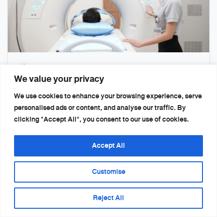
诊断放射科部门
We value your privacy
We use cookies to enhance your browsing experience, serve
personalised ads or content, and analyse our traffic. By
clicking "Accept All", you consent to our use of cookies.
Accept All
Customise
456 Moo 14, Mittraphap Rd., Mueang, Khon Kaen 40000
Reject All
首页
健康套餐