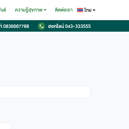
ันธ์
ติดต่อเรา
ความรู้สุขภาพ
ไทย
ไทย
ท์
0836667788
ฮอทไลน์
043-333555
English
Chinese