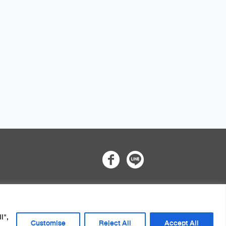
ัว (Privacy Notice)
l",
Customise
Reject All
Accept All