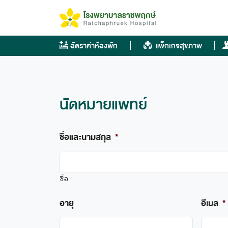
Skip
to
content
อัตราค่าห้องพัก
แพ็กเกจสุขภาพ
นัดหมายแพทย์
ชื่อและนามสกุล
*
ชื่อ
อายุ
อีเมล
*